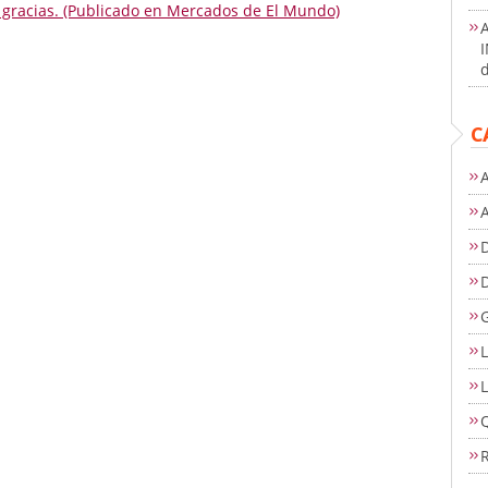
o gracias. (Publicado en Mercados de El Mundo)
d
C
A
D
L
L