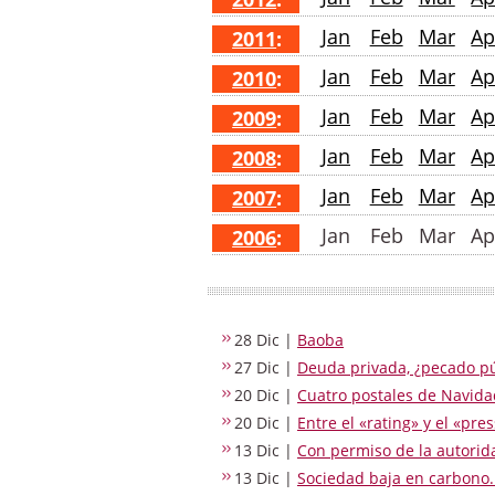
Jan
Feb
Mar
Ap
2011
:
Jan
Feb
Mar
Ap
2010
:
Jan
Feb
Mar
Ap
2009
:
Jan
Feb
Mar
Ap
2008
:
Jan
Feb
Mar
Ap
2007
:
Jan
Feb
Mar
Ap
2006
:
28 Dic |
Baoba
27 Dic |
Deuda privada, ¿pecado pú
20 Dic |
Cuatro postales de Navida
20 Dic |
Entre el «rating» y el «pr
13 Dic |
Con permiso de la autorid
13 Dic |
Sociedad baja en carbono.