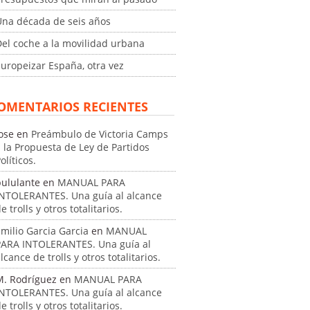
Una década de seis años
el coche a la movilidad urbana
uropeizar España, otra vez
OMENTARIOS RECIENTES
ose
en
Preámbulo de Victoria Camps
 la Propuesta de Ley de Partidos
olíticos.
pululante
en
MANUAL PARA
INTOLERANTES. Una guía al alcance
e trolls y otros totalitarios.
milio Garcia Garcia
en
MANUAL
PARA INTOLERANTES. Una guía al
lcance de trolls y otros totalitarios.
M. Rodríguez
en
MANUAL PARA
INTOLERANTES. Una guía al alcance
e trolls y otros totalitarios.