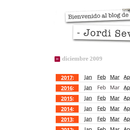
Razones personales del blog
Mis 
Casino Non Aams Con Prelievo Imm
diciembre 2009
Jan
Feb
Mar
Ap
2017
:
Jan
Feb
Mar
Ap
2016
:
Jan
Feb
Mar
Ap
2015
:
Jan
Feb
Mar
Ap
2014
:
Jan
Feb
Mar
Ap
2013
:
Jan
Feb
Mar
Ap
2012
: