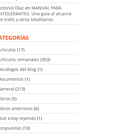
Antonio Díaz
en
MANUAL PARA
INTOLERANTES. Una guía al alcance
e trolls y otros totalitarios.
ATEGORÍAS
rtículos
(17)
Artículos semanales
(353)
ecálogos del blog
(1)
Documentos
(1)
General
(213)
ibros
(5)
ibros anteriores
(6)
Qué estoy leyendo
(1)
Respuestas
(10)