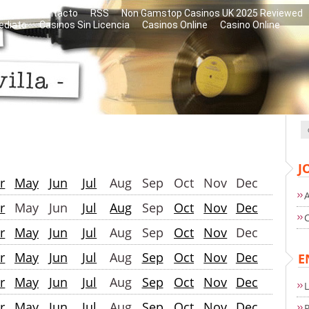
libros
Contacto
RSS
Non Gamstop Casinos UK 2025 Reviewed
ediato
Casinos Sin Licencia
Casinos Online
Casino Online
J
r
May
Jun
Jul
Aug
Sep
Oct
Nov
Dec
r
May
Jun
Jul
Aug
Sep
Oct
Nov
Dec
r
May
Jun
Jul
Aug
Sep
Oct
Nov
Dec
r
May
Jun
Jul
Aug
Sep
Oct
Nov
Dec
E
r
May
Jun
Jul
Aug
Sep
Oct
Nov
Dec
r
May
Jun
Jul
Aug
Sep
Oct
Nov
Dec