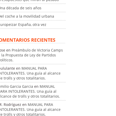
Una década de seis años
el coche a la movilidad urbana
uropeizar España, otra vez
OMENTARIOS RECIENTES
ose
en
Preámbulo de Victoria Camps
 la Propuesta de Ley de Partidos
olíticos.
pululante
en
MANUAL PARA
INTOLERANTES. Una guía al alcance
e trolls y otros totalitarios.
milio Garcia Garcia
en
MANUAL
PARA INTOLERANTES. Una guía al
lcance de trolls y otros totalitarios.
M. Rodríguez
en
MANUAL PARA
INTOLERANTES. Una guía al alcance
e trolls y otros totalitarios.