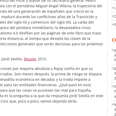
ico del PSOE y asesor de su secretario general, Pedro
ta con el periodista Miguel Ángel Villena, la trayectoria del
retrato de una generación de españoles que creció en la
D
, maduró durante los conflictivos años de la Transición y
es del siglo XX y comienzos del siglo XXI.
La caída del
E
poca del pelotazo inmobiliario, la devastadora crisis
alismo 4.0 desfilan por las páginas de este libro que traza
orta distancia, al tiempo que desvela las claves de la
C
 elecciones generales que serán decisivas para los próximos
J
a
.
Jordi Sevilla.
Deusto
, 2015.
P
cciones por mayoría absoluta y Rajoy confía en que su
mercados. Seis meses después, la prima de riesgo se dispara
d
 pesadilla económica en décadas y la troika impone a
te para las entidades financieras. ¿Qué pasó en esos
E
para que las cosas se pusiesen tan mal para España,
a es la pregunta a la que da respuesta Jordi Sevilla en este
a
crisis que, poco a poco, vamos dejando atrás.
d