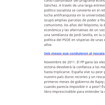
como coordinador del programa económ
Sánchez. A través de una larga entrevis
político socialista se convierte en el 
lucha antifranquista en la universidad
ocupó amplias parcelas de poder a final
comunismo, los años del felipismo, la é
económica y las alternativas de un soci
una semblanza de Jordi Sevilla, en la c
política del PSOE en vísperas de unas
años.
Seis meses que condujeron al rescate
Noviembre de 2011. El PP gana las ele
victoria devolverá la confianza a los 
hasta triplicarse. España vive su peor
nuestro país duros recortes y un resca
primeros meses de gobierno de Rajoy 
cuando parecía imposible ir a peor? Ést
libro imprescindible para entender la 