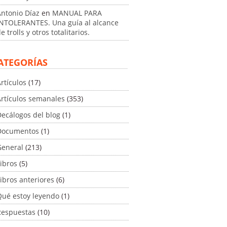
Antonio Díaz
en
MANUAL PARA
INTOLERANTES. Una guía al alcance
e trolls y otros totalitarios.
ATEGORÍAS
rtículos
(17)
Artículos semanales
(353)
ecálogos del blog
(1)
Documentos
(1)
General
(213)
ibros
(5)
ibros anteriores
(6)
Qué estoy leyendo
(1)
Respuestas
(10)