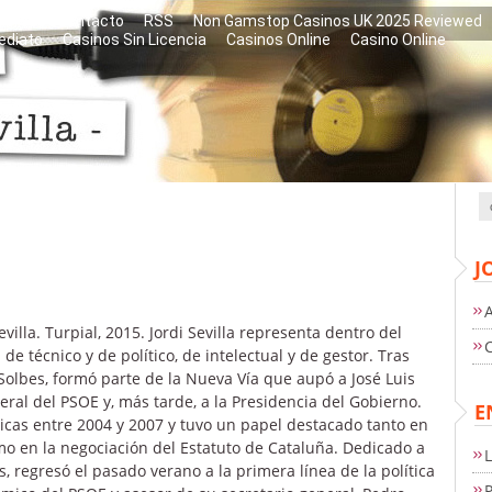
libros
Contacto
RSS
Non Gamstop Casinos UK 2025 Reviewed
ediato
Casinos Sin Licencia
Casinos Online
Casino Online
J
evilla. Turpial, 2015. Jordi Sevilla representa dentro del
e técnico y de político, de intelectual y de gestor. Tras
Solbes, formó parte de la Nueva Vía que aupó a José Luis
eral del PSOE y, más tarde, a la Presidencia del Gobierno.
E
icas entre 2004 y 2007 y tuvo un papel destacado tanto en
mo en la negociación del Estatuto de Cataluña. Dedicado a
s, regresó el pasado verano a la primera línea de la política