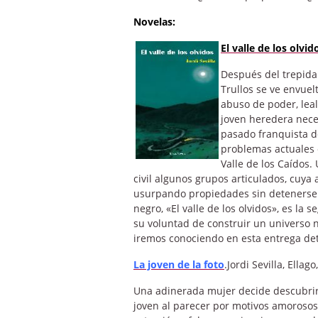
Novelas:
El valle de los olvid
Después del trepidan
Trullos se ve envue
abuso de poder, leal
joven heredera neces
pasado franquista d
problemas actuales 
Valle de los Caídos.
civil algunos grupos articulados, cuya
usurpando propiedades sin detenerse a
negro, «El valle de los olvidos», es la
su voluntad de construir un universo n
iremos conociendo en esta entrega det
La joven de la foto
.Jordi Sevilla, Ellago
Una adinerada mujer decide descubrir 
joven al parecer por motivos amorosos. 