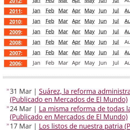
Jan
Feb
Mar
Apr
May
Jun
Jul
A
2012
:
Jan
Feb
Mar
Apr
May
Jun
Jul
A
2011
:
Jan
Feb
Mar
Apr
May
Jun
Jul
A
2010
:
Jan
Feb
Mar
Apr
May
Jun
Jul
A
2009
:
Jan
Feb
Mar
Apr
May
Jun
Jul
A
2008
:
Jan
Feb
Mar
Apr
May
Jun
Jul
A
2007
:
Jan
Feb
Mar
Apr
May
Jun
Jul
A
2006
:
31 Mar |
Suárez, la reforma administra
(Publicado en Mercados de El Mundo)
24 Mar |
La misma reforma de todas l
(Publicado en Mercados de El Mundo)
17 Mar |
Los listos de nuestra patria 