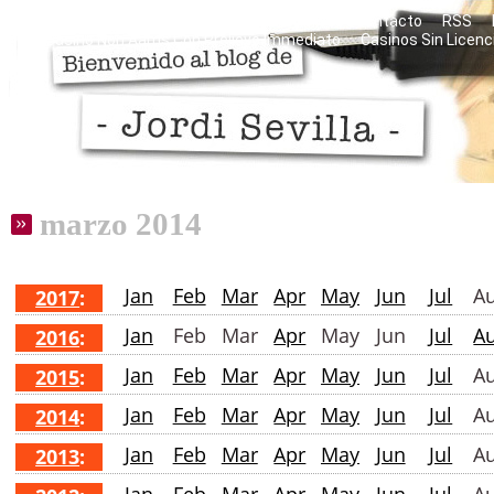
Razones personales del blog
Mis libros
Contacto
RSS
Casino Non Aams Con Prelievo Immediato
Casinos Sin Licenc
marzo 2014
Jan
Feb
Mar
Apr
May
Jun
Jul
A
2017
:
Jan
Feb
Mar
Apr
May
Jun
Jul
A
2016
:
Jan
Feb
Mar
Apr
May
Jun
Jul
A
2015
:
Jan
Feb
Mar
Apr
May
Jun
Jul
A
2014
:
Jan
Feb
Mar
Apr
May
Jun
Jul
A
2013
: