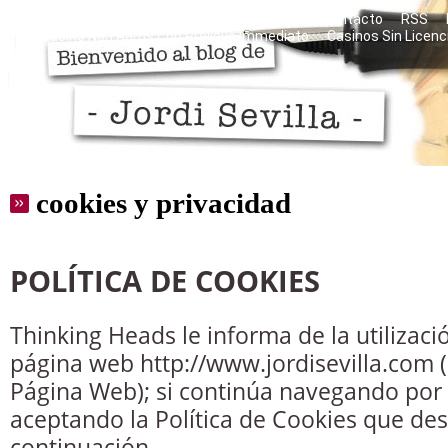
Razones personales del blog
Mis libros
Contacto
RSS
Casino Non Aams Con Prelievo Immediato
Casinos Sin Licenc
cookies y privacidad
POLÍTICA DE COOKIES
Thinking Heads le informa de la utilizaci
página web http://www.jordisevilla.com (
Página Web); si continúa navegando por 
aceptando la Política de Cookies que de
continuación.