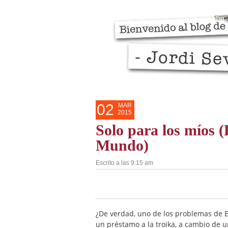
Razones personales del blog
Mis 
Casino Non Aams Con Prelievo Imm
02
MAR
2015
Solo para los míos 
Mundo)
Escrito a las 9:15 am
¿De verdad, uno de los problemas de Es
un préstamo a la troika, a cambio d