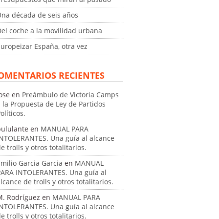
Una década de seis años
el coche a la movilidad urbana
uropeizar España, otra vez
OMENTARIOS RECIENTES
ose
en
Preámbulo de Victoria Camps
 la Propuesta de Ley de Partidos
olíticos.
pululante
en
MANUAL PARA
INTOLERANTES. Una guía al alcance
e trolls y otros totalitarios.
milio Garcia Garcia
en
MANUAL
PARA INTOLERANTES. Una guía al
lcance de trolls y otros totalitarios.
M. Rodríguez
en
MANUAL PARA
INTOLERANTES. Una guía al alcance
e trolls y otros totalitarios.