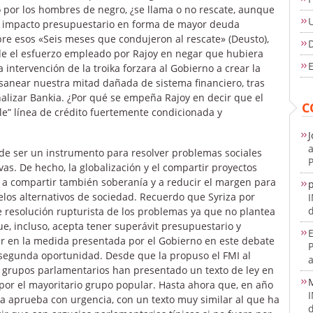
por los hombres de negro, ¿se llama o no rescate, aunque
con impacto presupuestario en forma de mayor deuda
bre esos «Seis meses que condujeron al rescate» (Deusto),
D
de el esfuerzo empleado por Rajoy en negar que hubiera
E
intervención de la troika forzara al Gobierno a crear la
 sanear nuestra mitad dañada de sistema financiero, tras
lizar Bankia. ¿Por qué se empeña Rajoy en decir que el
C
ple” línea de crédito fuertemente condicionada y
J
a
 de ser un instrumento para resolver problemas sociales
P
vas. De hecho, la globalización y el compartir proyectos
 a compartir también soberanía y a reducir el margen para
elos alternativos de sociedad. Recuerdo que Syriza por
d
 resolución rupturista de los problemas ya que no plantea
ue, incluso, acepta tener superávit presupuestario y
E
er en la medida presentada por el Gobierno en este debate
e segunda oportunidad. Desde que la propuso el FMI al
a
os grupos parlamentarios han presentado un texto de ley en
por el mayoritario grupo popular. Hasta ahora que, en año
la aprueba con urgencia, con un texto muy similar al que ha
d