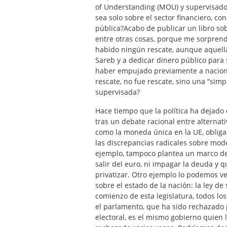
of Understanding (MOU) y supervisado 
sea solo sobre el sector financiero, 
pública?Acabo de publicar un libro so
entre otras cosas, porque me sorpren
habido ningún rescate, aunque aquella 
Sareb y a dedicar dinero público para
haber empujado previamente a naciona
rescate, no fue rescate, sino una “sim
supervisada?
Hace tiempo que la política ha dejado
tras un debate racional entre alternati
como la moneda única en la UE, obliga
las discrepancias radicales sobre mod
ejemplo, tampoco plantea un marco de
salir del euro, ni impagar la deuda y q
privatizar. Otro ejemplo lo podemos v
sobre el estado de la nación: la ley d
comienzo de esta legislatura, todos l
el parlamento, que ha sido rechazado 
electoral, es el mismo gobierno quien 