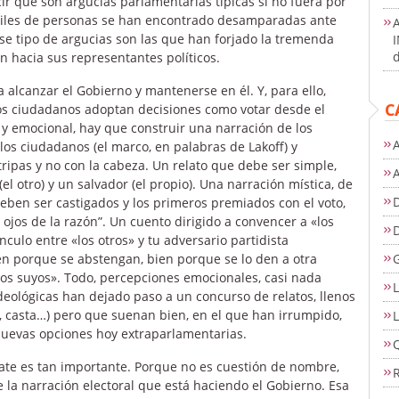
r que son argucias parlamentarias típicas si no fuera por
 miles de personas se han encontrado desamparadas ante
ese tipo de argucias son las que han forjado la tremenda
d
n hacia sus representantes políticos.
 alcanzar el Gobierno y mantenerse en él. Y, para ello,
C
 ciudadanos adoptan decisiones como votar desde el
o y emocional, hay que construir una narración de los
A
 los ciudadanos (el marco, en palabras de Lakoff) y
tripas y no con la cabeza. Un relato que debe ser simple,
el otro) y un salvador (el propio). Una narración mística, de
D
ben ser castigados y los primeros premiados con el voto,
ojos de la razón”. Un cuento dirigido a convencer a «los
culo entre «los otros» y tu adversario partidista
en porque se abstengan, bien porque se lo den a otra
os suyos». Todo, percepciones emocionales, casi nada
L
s ideológicas han dejado paso a un concurso de relatos, llenos
, casta…) pero que suenan bien, en el que han irrumpido,
L
 nuevas opciones hoy extraparlamentarias.
cate es tan importante. Porque no es cuestión de nombre,
e la narración electoral que está haciendo el Gobierno. Esa