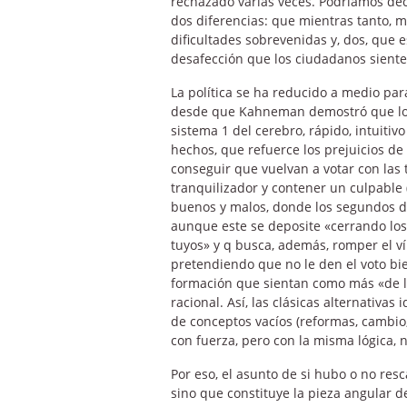
rechazado varias veces. Podríamos deci
dos diferencias: que mientras tanto,
dificultades sobrevenidas y, dos, que 
desafección que los ciudadanos siente
La política se ha reducido a medio para
desde que Kahneman demostró que los
sistema 1 del cerebro, rápido, intuitiv
hechos, que refuerce los prejuicios de
conseguir que vuelvan a votar con las 
tranquilizador y contener un culpable (
buenos y malos, donde los segundos de
aunque este se deposite «cerrando los 
tuyos» y q busca, además, romper el vín
pretendiendo que no le den el voto bi
formación que sientan como más «de l
racional. Así, las clásicas alternativa
de conceptos vacíos (reformas, cambio
con fuerza, pero con la misma lógica,
Por eso, el asunto de si hubo o no res
sino que constituye la pieza angular d