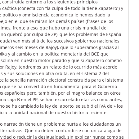
 construida entorno a los siguientes principios
aótica (conecta con “la culpa de todo la tiene Zapatero”) y
je político y omnisciencia económica le hemos dado la
ejo en el que se miran los demás países (frases de los
cimos, frente a eso, que hubo una crisis mundial del
n no quebró por culpa de ZP), que los problemas de España
deuda) van más allá de los sucesivos gobiernos nacionales
primeros seis meses de Rajoy), que lo superamos gracias al
ika y al cambio en la política monetaria del BCE que
gasolina en nuestro motor parado y que si Zapatero cometió
or Rajoy, tendremos un relato de lo ocurrido más acorde
s y sus soluciones en otra órbita, en el sistema 2 del
ce la sencilla narración electoral construida para el sistema
ato que se ha convertido en fundamental para el Gobierno
s españoles pero, también, por el magro balance en otros
una caja B en el PP, se han excarcelado etarras como antes,
no se ha cambiado la ley del aborto, se subió el IVA de » los
o a la unidad nacional de nuestra historia reciente.
mo narración tiene un problema: hurta a los ciudadanos un
lternativos. Que no deben confundirse con un catálogo de
ividad o reducir la desigualdad), sin explicar nunca como se