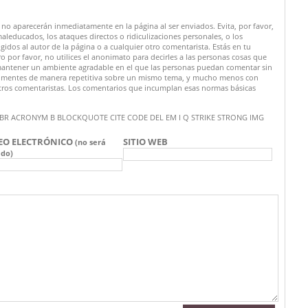
no aparecerán inmediatamente en la página al ser enviados. Evita, por favor,
maleducados, los ataques directos o ridiculizaciones personales, o los
rigidos al autor de la página o a cualquier otro comentarista. Estás en tu
por favor, no utilices el anonimato para decirles a las personas cosas que
a mantener un ambiente agradable en el que las personas puedan comentar sin
o comentes de manera repetitiva sobre un mismo tema, y mucho menos con
tros comentaristas. Los comentarios que incumplan esas normas básicas
 A ABBR ACRONYM B BLOCKQUOTE CITE CODE DEL EM I Q STRIKE STRONG IMG
EO ELECTRÓNICO
SITIO WEB
(no será
ado)