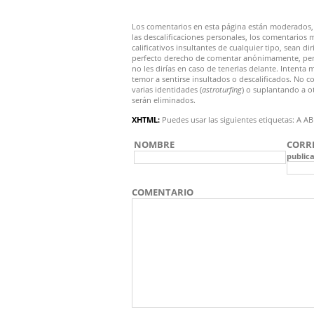
Los comentarios en esta página están moderados, 
las descalificaciones personales, los comentarios 
calificativos insultantes de cualquier tipo, sean di
perfecto derecho de comentar anónimamente, pero 
no les dirías en caso de tenerlas delante. Intent
temor a sentirse insultados o descalificados. N
varias identidades (
astroturfing
) o suplantando a o
serán eliminados.
XHTML:
Puedes usar las siguientes etiquetas:
NOMBRE
CORR
public
COMENTARIO