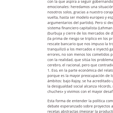
con la que aspira a seguir gobernando,
emocionales: heredamos una situación c
nosotros solos, gracias a nuestro cora
vuelta, hasta ser modelo europeo y esp
argumentarios del partido). Pero si de
sistema financiero capitalista (Lehma
(burbuja y cierre de los mercados de 
(la prima de riesgo se triplico en los 
rescate bancario que nos impuso la tro
tranquilizó a los mercados e inyectó 
errores, no son menos los cometidos p
con la realidad, que sitúa los problema
cerebro, el racional, pero que contradi
1. Eso, en la parte económica del rel
porque es la mayor preocupación de lo
ámbitos: bajo Rajoy, se ha acreditado 
la desigualdad social alcanza récords, 
chuches» y vivimos con el mayor desafí
Esta forma de entender la política co
debate esperanzado sobre proyectos a
recetas abstractas (mejorar la product