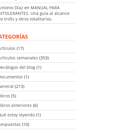
Antonio Díaz
en
MANUAL PARA
INTOLERANTES. Una guía al alcance
e trolls y otros totalitarios.
ATEGORÍAS
rtículos
(17)
Artículos semanales
(353)
ecálogos del blog
(1)
Documentos
(1)
General
(213)
ibros
(5)
ibros anteriores
(6)
Qué estoy leyendo
(1)
Respuestas
(10)