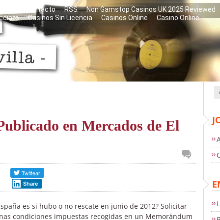
libros
Contacto
RSS
Non Gamstop Casinos UK 2025 Reviewed
ediato
Casinos Sin Licencia
Casinos Online
Casino Online
J
(Publicado en Mercados de El
E
Share
paña es si hubo o no rescate en junio de 2012? Solicitar
e unas condiciones impuestas recogidas en un Memorándum