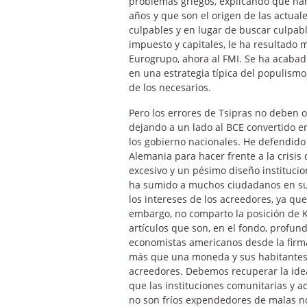
problemas griegos, explicando qué ha
años y que son el origen de las actual
culpables y en lugar de buscar culpab
impuesto y capitales, le ha resultado má
Eurogrupo, ahora al FMI. Se ha acabad
en una estrategia típica del populismo
de los necesarios.
Pero los errores de Tsipras no deben o
dejando a un lado al BCE convertido en
los gobierno nacionales. He defendido
Alemania para hacer frente a la crisi
excesivo y un pésimo diseño instituc
ha sumido a muchos ciudadanos en sufr
los intereses de los acreedores, ya qu
embargo, no comparto la posición de 
artículos que son, en el fondo, profu
economistas americanos desde la firm
más que una moneda y sus habitantes 
acreedores. Debemos recuperar la ide
que las instituciones comunitarias y
no son fríos expendedores de malas not