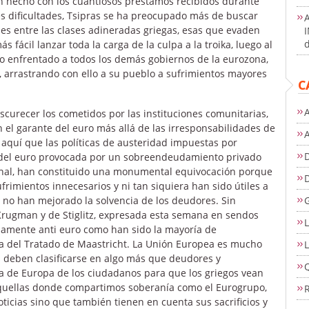
n hecho con los cuantiosos préstamos recibidos durante
es dificultades, Tsipras se ha preocupado más de buscar
les entre las clases adineradas griegas, esas que evaden
d
s fácil lanzar toda la carga de la culpa a la troika, luego al
o enfrentado a todos los demás gobiernos de la eurozona,
, arrastrando con ello a su pueblo a sufrimientos mayores
C
A
scurecer los cometidos por las instituciones comunitarias,
 el garante del euro más allá de las irresponsabilidades de
 aquí que las políticas de austeridad impuestas por
D
s del euro provocada por un sobreendeudamiento privado
ional, han constituido una monumental equivocación porque
imientos innecesarios y ni tan siquiera han sido útiles a
e no han mejorado la solvencia de los deudores. Sin
Krugman y de Stiglitz, expresada esta semana en sendos
L
ndamente anti euro como han sido la mayoría de
a del Tratado de Maastricht. La Unión Europea es mucho
L
deben clasificarse en algo más que deudores y
a de Europa de los ciudadanos para que los griegos vean
 aquellas donde compartimos soberanía como el Eurogrupo,
icias sino que también tienen en cuenta sus sacrificios y