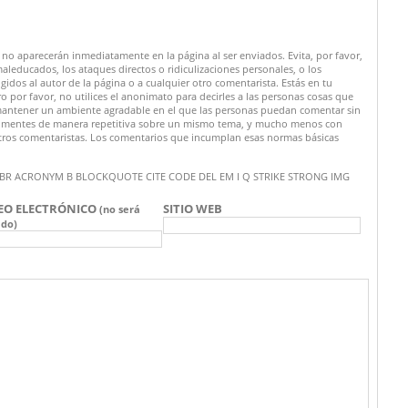
no aparecerán inmediatamente en la página al ser enviados. Evita, por favor,
maleducados, los ataques directos o ridiculizaciones personales, o los
rigidos al autor de la página o a cualquier otro comentarista. Estás en tu
por favor, no utilices el anonimato para decirles a las personas cosas que
a mantener un ambiente agradable en el que las personas puedan comentar sin
o comentes de manera repetitiva sobre un mismo tema, y mucho menos con
tros comentaristas. Los comentarios que incumplan esas normas básicas
 A ABBR ACRONYM B BLOCKQUOTE CITE CODE DEL EM I Q STRIKE STRONG IMG
EO ELECTRÓNICO
SITIO WEB
(no será
ado)