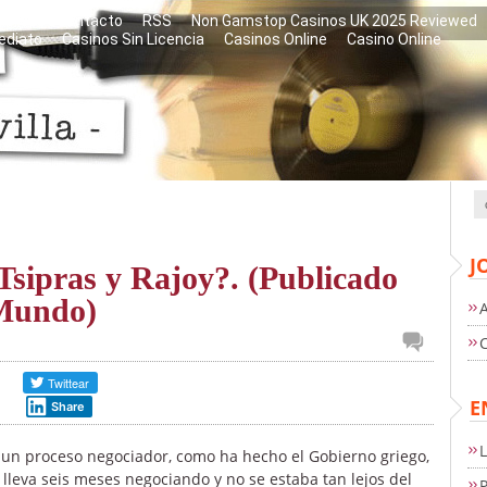
libros
Contacto
RSS
Non Gamstop Casinos UK 2025 Reviewed
ediato
Casinos Sin Licencia
Casinos Online
Casino Online
J
Tsipras y Rajoy?. (Publicado
 Mundo)
E
Share
n proceso negociador, como ha hecho el Gobierno griego,
 lleva seis meses negociando y no se estaba tan lejos del