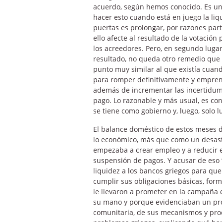
acuerdo, según hemos conocido. Es un 
hacer esto cuando está en juego la liq
puertas es prolongar, por razones part
ello afecte al resultado de la votación
los acreedores. Pero, en segundo luga
resultado, no queda otro remedio que 
punto muy similar al que existía cuan
para romper definitivamente y emprend
además de incrementar las incertidumb
pago. Lo razonable y más usual, es co
se tiene como gobierno y, luego, solo 
El balance doméstico de estos meses d
lo económico, más que como un desastr
empezaba a crear empleo y a reducir el 
suspensión de pagos. Y acusar de eso 
liquidez a los bancos griegos para qu
cumplir sus obligaciones básicas, form
le llevaron a prometer en la campaña 
su mano y porque evidenciaban un pro
comunitaria, de sus mecanismos y proc