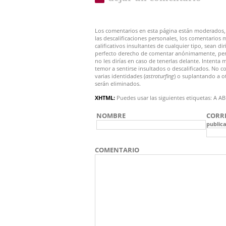
Los comentarios en esta página están moderados, 
las descalificaciones personales, los comentarios 
calificativos insultantes de cualquier tipo, sean di
perfecto derecho de comentar anónimamente, pero 
no les dirías en caso de tenerlas delante. Intent
temor a sentirse insultados o descalificados. N
varias identidades (
astroturfing
) o suplantando a o
serán eliminados.
XHTML:
Puedes usar las siguientes etiquetas:
NOMBRE
CORR
public
COMENTARIO