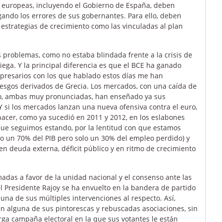
s europeas, incluyendo el Gobierno de España, deben
gando los errores de sus gobernantes. Para ello, deben
 estrategias de crecimiento como las vinculadas al plan
 problemas, como no estaba blindada frente a la crisis de
griega. Y la principal diferencia es que el BCE ha ganado
mpresarios con los que hablado estos días me han
iesgos derivados de Grecia. Los mercados, con una caída de
sgo, ambas muy pronunciadas, han enseñado ya sus
 Y si los mercados lanzan una nueva ofensiva contra el euro,
 hacer, como ya sucedió en 2011 y 2012, en los eslabones
que seguimos estando, por la lentitud con que estamos
do un 70% del PIB pero solo un 30% del empleo perdido) y
n deuda externa, déficit público y en ritmo de crecimiento
madas a favor de la unidad nacional y el consenso ante las
el Presidente Rajoy se ha envuelto en la bandera de partido
una de sus múltiples intervenciones al respecto. Así,
en alguna de sus pintorescas y rebuscadas asociaciones, sin
ga campaña electoral en la que sus votantes le están