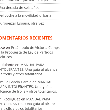
Una década de seis años
el coche a la movilidad urbana
uropeizar España, otra vez
OMENTARIOS RECIENTES
ose
en
Preámbulo de Victoria Camps
 la Propuesta de Ley de Partidos
olíticos.
pululante
en
MANUAL PARA
INTOLERANTES. Una guía al alcance
e trolls y otros totalitarios.
milio Garcia Garcia
en
MANUAL
PARA INTOLERANTES. Una guía al
lcance de trolls y otros totalitarios.
M. Rodríguez
en
MANUAL PARA
INTOLERANTES. Una guía al alcance
e trolls y otros totalitarios.