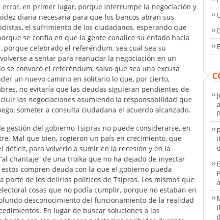
error, en primer lugar, porque interrumpe la negociación y
uidez diaria necesaria para que los bancos abran sus
idistas, el sufrimiento de los ciudadanos, esperando que
D
 porque se confía en que la gente canalice su enfado hacia
E
r, porque celebrado el referéndum, sea cual sea su
volverse a sentar para reanudar la negociación en un
do se convocó el referéndum, salvo que sea una excusa
C
er un nuevo camino en solitario lo que, por cierto,
res, no evitaría que las deudas siguieran pendientes de
J
ncluir las negociaciones asumiendo la responsabilidad que
a
luego, someter a consulta ciudadana el acuerdo alcanzado.
P
e gestión del gobierno Tsipras no puede considerarse, en
e. Mal que bien, cogieron un país en crecimiento, que
d
déficit, para volverlo a sumir en la recesión y en la
“al chantaje” de una troika que no ha dejado de inyectar
E
e estos compren deuda con la que el gobierno pueda
a parte de los delirios políticos de Tsipras. Los mismos que
a
electoral cosas que no podía cumplir, porque no estaban en
fundo desconocimiento del funcionamiento de la realidad
edimientos. En lugar de buscar soluciones a los
d