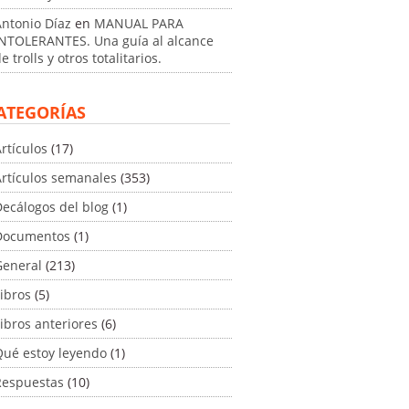
Antonio Díaz
en
MANUAL PARA
INTOLERANTES. Una guía al alcance
e trolls y otros totalitarios.
ATEGORÍAS
rtículos
(17)
Artículos semanales
(353)
ecálogos del blog
(1)
Documentos
(1)
General
(213)
ibros
(5)
ibros anteriores
(6)
Qué estoy leyendo
(1)
Respuestas
(10)