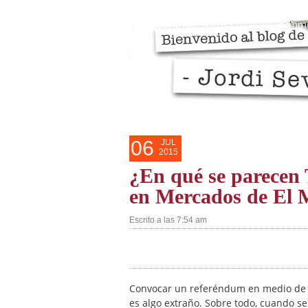
Razones personales del blog
Mis 
Casino Non Aams Con Prelievo Imm
06
JUL
2015
¿En qué se parecen 
en Mercados de El
Escrito a las 7:54 am
Convocar un referéndum en medio de u
es algo extraño. Sobre todo, cuando se