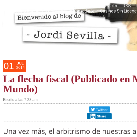
Razones personales del blog
Mis libros
Contacto
RSS
Casino Non Aams Con Prelievo Immediato
Casinos Sin Licenc
01
JUL
2014
La flecha fiscal (Publicado en
Mundo)
Escrito a las 7:28 am
Share
Una vez más, el arbitrismo de nuestras 