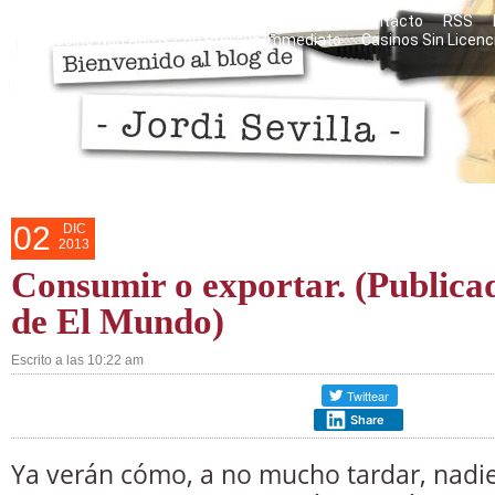
Razones personales del blog
Mis libros
Contacto
RSS
Casino Non Aams Con Prelievo Immediato
Casinos Sin Licenc
02
DIC
2013
Consumir o exportar. (Public
de El Mundo)
Escrito a las 10:22 am
Share
Ya verán cómo, a no mucho tardar, nadi