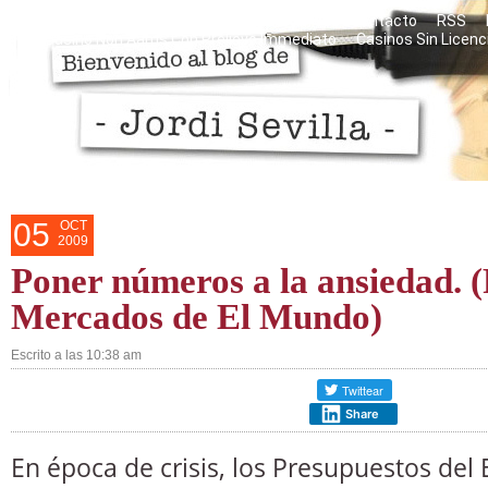
Razones personales del blog
Mis libros
Contacto
RSS
Casino Non Aams Con Prelievo Immediato
Casinos Sin Licenc
05
OCT
2009
Poner números a la ansiedad. 
Mercados de El Mundo)
Escrito a las 10:38 am
Share
En época de crisis, los Presupuestos del