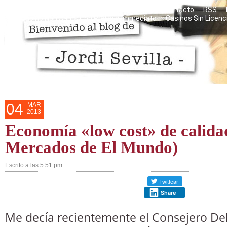
Razones personales del blog
Mis libros
Contacto
RSS
Casino Non Aams Con Prelievo Immediato
Casinos Sin Licenc
04
MAR
2013
Economía «low cost» de calida
Mercados de El Mundo)
Escrito a las 5:51 pm
Share
Me decía recientemente el Consejero D