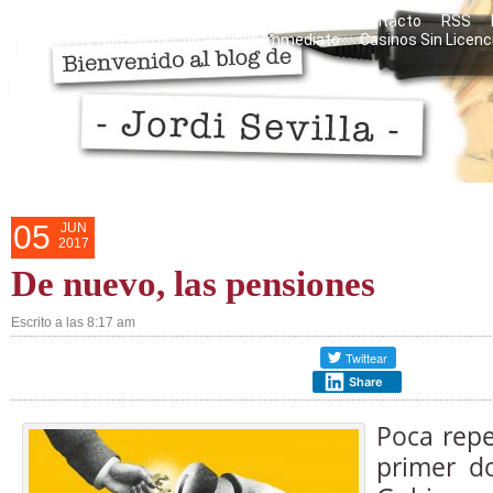
Razones personales del blog
Mis libros
Contacto
RSS
Casino Non Aams Con Prelievo Immediato
Casinos Sin Licenc
05
JUN
2017
De nuevo, las pensiones
Escrito a las 8:17 am
Share
Poca repe
primer do