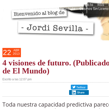
Razones personales del blog
Mis libros
Contacto
RSS
Casino Non Aams Con Prelievo Immediato
Casinos Sin Licenc
22
ABR
2013
4 visiones de futuro. (Publica
de El Mundo)
Escrito a las 12:07 pm
Share
Toda nuestra capacidad predictiva parece