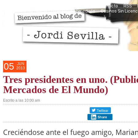
Razones personales del blog
Mis libros
Contacto
RSS
Casino Non Aams Con Prelievo Immediato
Casinos Sin Licenc
05
JUN
2013
Tres presidentes en uno. (Publ
Mercados de El Mundo)
Escrito a las 10:00 am
Share
Creciéndose ante el fuego amigo, Maria