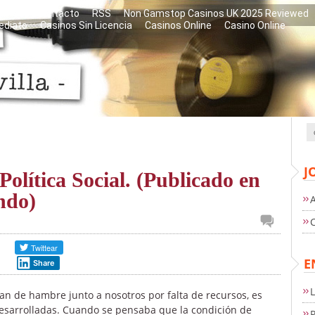
libros
Contacto
RSS
Non Gamstop Casinos UK 2025 Reviewed
ediato
Casinos Sin Licencia
Casinos Online
Casino Online
J
Política Social. (Publicado en
ndo)
E
Share
n de hambre junto a nosotros por falta de recursos, es
esarrolladas. Cuando se pensaba que la condición de