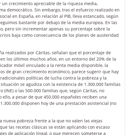
r un crecimiento apreciable de la riqueza media,
tema democrático. Sin embargo, tras el esfuerzo realizado en
 social en España, en relación al PIB, lleva estancado, según
seguimos bastante por debajo de la media europea. En las
o, pero sin incrementar apenas su porcentaje sobre la
 crisis baja como consecuencia de los planes de austeridad
a realizados por Cáritas, señalan que el porcentaje de
 en los últimos muchos años, en un entorno del 20% de la
cador móvil vinculado a la renta media disponible, la
años de gran crecimiento económico, parece sugerir que hay
radicionales políticas de lucha contra la pobreza y la
a situación se agudiza con la existencia de 1.300.000 familias
 (INE) o las 500.000 familias que, según Càritas, no
o ello, a pesar de que 450.000 españoles reciben una
1.300.000 disponen hoy de una prestación asistencial (no
 nueva pobreza frente a la que no valen las viejas
 que las recetas clásicas se están aplicando con escaso
ales de aplicación lineal, o que merecen someterse a