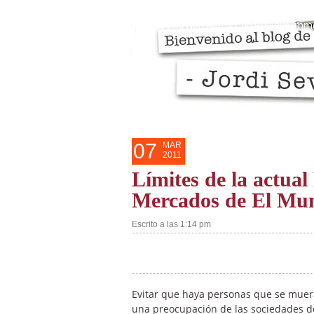
Razones personales del blog
Mis 
Casino Non Aams Con Prelievo Imm
07
MAR
2011
Límites de la actual 
Mercados de El Mu
Escrito a las 1:14 pm
Evitar que haya personas que se muera
una preocupación de las sociedades d