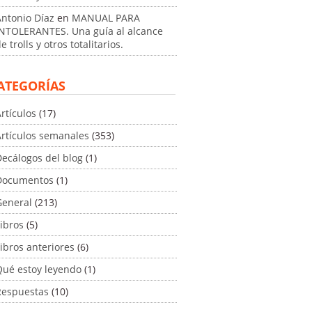
Antonio Díaz
en
MANUAL PARA
INTOLERANTES. Una guía al alcance
e trolls y otros totalitarios.
ATEGORÍAS
rtículos
(17)
Artículos semanales
(353)
ecálogos del blog
(1)
Documentos
(1)
General
(213)
ibros
(5)
ibros anteriores
(6)
Qué estoy leyendo
(1)
Respuestas
(10)