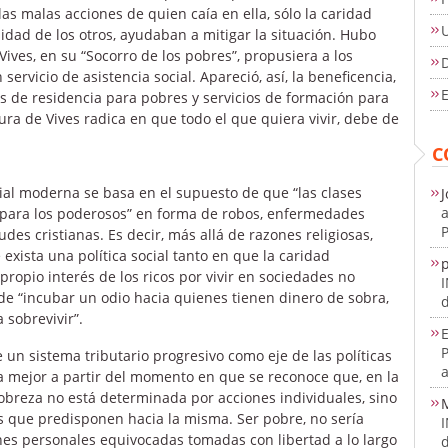
as malas acciones de quien caía en ella, sólo la caridad
sidad de los otros, ayudaban a mitigar la situación. Hubo
ives, en su “Socorro de los pobres”, propusiera a los
D
ervicio de asistencia social. Apareció, así, la beneficencia,
E
as de residencia para pobres y servicios de formación para
ura de Vives radica en que todo el que quiera vivir, debe de
C
ial moderna se basa en el supuesto de que “las clases
J
a
 para los poderosos” en forma de robos, enfermedades
P
udes cristianas. Es decir, más allá de razones religiosas,
xista una política social tanto en que la caridad
 propio interés de los ricos por vivir en sociedades no
e “incubar un odio hacia quienes tienen dinero de sobra,
d
 sobrevivir”.
E
e un sistema tributario progresivo como eje de las políticas
a
ta mejor a partir del momento en que se reconoce que, en la
pobreza no está determinada por acciones individuales, sino
es que predisponen hacia la misma. Ser pobre, no sería
nes personales equivocadas tomadas con libertad a lo largo
d