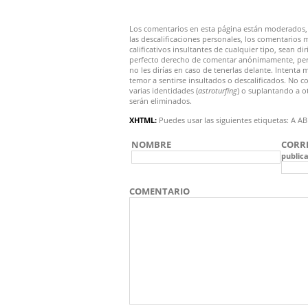
Los comentarios en esta página están moderados, 
las descalificaciones personales, los comentarios 
calificativos insultantes de cualquier tipo, sean di
perfecto derecho de comentar anónimamente, pero 
no les dirías en caso de tenerlas delante. Intent
temor a sentirse insultados o descalificados. N
varias identidades (
astroturfing
) o suplantando a o
serán eliminados.
XHTML:
Puedes usar las siguientes etiquetas:
NOMBRE
CORR
public
COMENTARIO