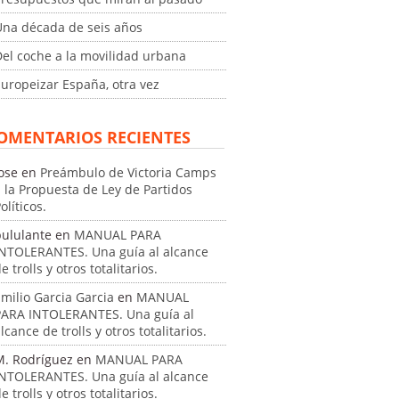
Una década de seis años
el coche a la movilidad urbana
uropeizar España, otra vez
OMENTARIOS RECIENTES
ose
en
Preámbulo de Victoria Camps
 la Propuesta de Ley de Partidos
olíticos.
pululante
en
MANUAL PARA
INTOLERANTES. Una guía al alcance
e trolls y otros totalitarios.
milio Garcia Garcia
en
MANUAL
PARA INTOLERANTES. Una guía al
lcance de trolls y otros totalitarios.
M. Rodríguez
en
MANUAL PARA
INTOLERANTES. Una guía al alcance
e trolls y otros totalitarios.