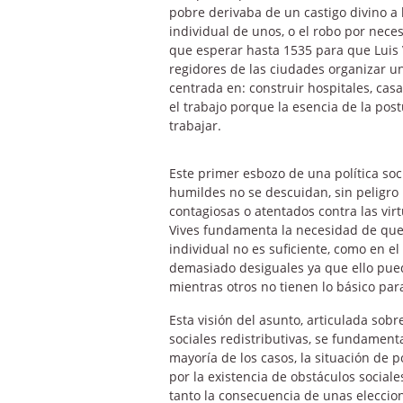
pobre derivaba de un castigo divino a l
individual de unos, o el robo por nece
que esperar hasta 1535 para que Luis V
regidores de las ciudades organizar un s
centrada en: construir hospitales, cas
el trabajo porque la esencia de la post
trabajar.
Este primer esbozo de una política soc
humildes no se descuidan, sin peligro
contagiosas o atentados contra las virt
Vives fundamenta la necesidad de que e
individual no es suficiente, como en el
demasiado desiguales ya que ello pued
mientras otros no tienen lo básico para
Esta visión del asunto, articulada sobr
sociales redistributivas, se fundamen
mayoría de los casos, la situación de 
por la existencia de obstáculos social
tanto la consecuencia de unas eleccio