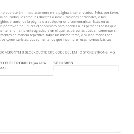
no aparecerán inmediatamente en la página al ser enviados. Evita, por favor,
maleducados, los ataques directos o ridiculizaciones personales, o los
rigidos al autor de la página o a cualquier otro comentarista. Estás en tu
por favor, no utilices el anonimato para decirles a las personas cosas que
a mantener un ambiente agradable en el que las personas puedan comentar sin
o comentes de manera repetitiva sobre un mismo tema, y mucho menos con
tros comentaristas. Los comentarios que incumplan esas normas básicas
 A ABBR ACRONYM B BLOCKQUOTE CITE CODE DEL EM I Q STRIKE STRONG IMG
EO ELECTRÓNICO
SITIO WEB
(no será
ado)