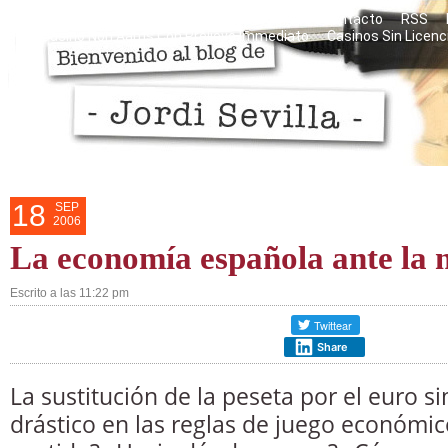
Razones personales del blog
Mis libros
Contacto
RSS
Casino Non Aams Con Prelievo Immediato
Casinos Sin Licenc
18
SEP
2006
La economía española ante la
Escrito a las 11:22 pm
Share
La sustitución de la peseta por el euro 
drástico en las reglas de juego económic